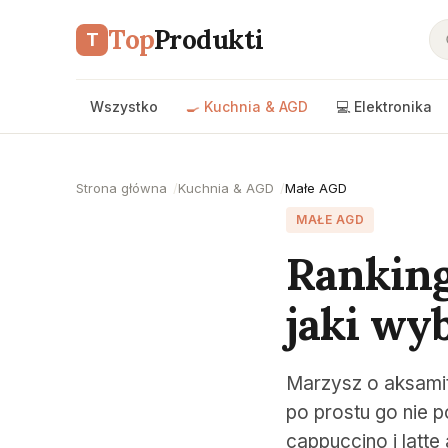
Top
Produkti
T
Wszystko
🍳 Kuchnia & AGD
💻 Elektronika
Strona główna
Kuchnia & AGD
Małe AGD
MAŁE AGD
Ranking
jaki wy
Marzysz o aksamitn
po prostu go nie 
cappuccino i latt