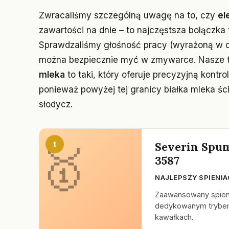
Zwracaliśmy szczególną uwagę na to, czy
el
zawartości na dnie – to najczęstsza bolączka 
Sprawdzaliśmy głośność pracy (wyrażoną w d
można bezpiecznie myć w zmywarce. Nasze t
mleka
to taki, który oferuje precyzyjną kontr
ponieważ powyżej tej granicy białka mleka ścin
słodycz.
1
Severin Spu
3587
NAJLEPSZY SPIENIA
Zaawansowany spieni
dedykowanym trybem 
kawałkach.