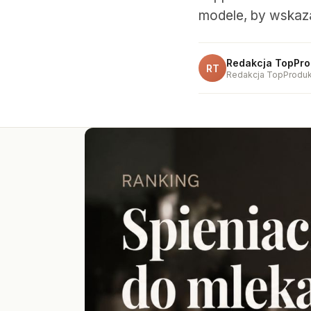
modele, by wskaza
Redakcja TopPro
RT
Redakcja TopProduk