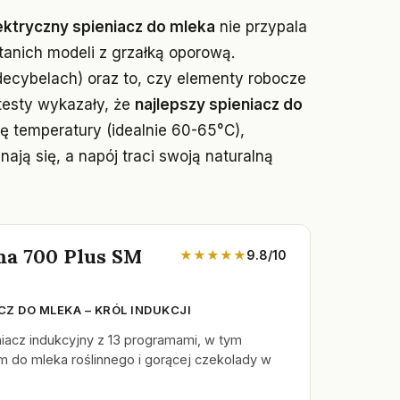
ektryczny spieniacz do mleka
nie przypala
tanich modeli z grzałką oporową.
ecybelach) oraz to, czy elementy robocze
esty wykazały, że
najlepszy spieniacz do
olę temperatury (idealnie 60-65°C),
ają się, a napój traci swoją naturalną
ma 700 Plus SM
★★★★★
9.8/10
CZ DO MLEKA – KRÓL INDUKCJI
acz indukcyjny z 13 programami, w tym
do mleka roślinnego i gorącej czekolady w