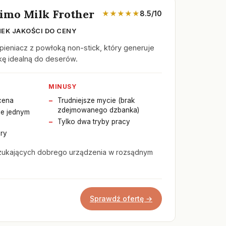
simo Milk Frother
★★★★★
8.5/10
EK JAKOŚCI DO CENY
spieniacz z powłoką non-stick, który generuje
kę idealną do deserów.
MINUSY
cena
Trudniejsze mycie (brak
zdejmowanego dzbanka)
ie jednym
Tylko dwa tryby pracy
ry
zukających dobrego urządzenia w rozsądnym
Sprawdź ofertę →