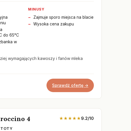
MINUSY
yjna
Zajmuje sporo miejsca na blacie
niu
Wysoka cena zakupu
ja
°C do 65°C
zbanka w
dziej wymagających kawoszy i fanów mleka
Sprawdź ofertę →
roccino 4
★★★★★
9.2/10
STOTY