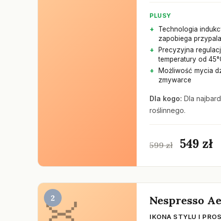
PLUSY
Technologia indukc
zapobiega przypala
Precyzyjna regulac
temperatury od 45
Możliwość mycia d
zmywarce
Dla kogo:
Dla najbar
roślinnego.
549 zł
599 zł
2
Nespresso Ae
IKONA STYLU I PRO