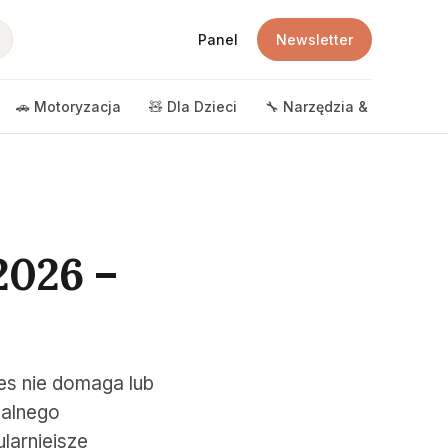
Panel
Newsletter
🚗 Motoryzacja
🧸 Dla Dzieci
🔧 Narzędzia & DIY
🎲 
2026 –
res nie domaga lub
ealnego
larniejsze