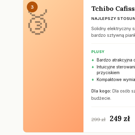
3
Tchibo Cafis
NAJLEPSZY STOSUN
Solidny elektryczny 
bardzo sztywną pian
PLUSY
Bardzo atrakcyjna 
Intuicyjne sterowan
przyciskiem
Kompaktowe wymia
Dla kogo:
Dla osób s
budżecie.
249 zł
299 zł