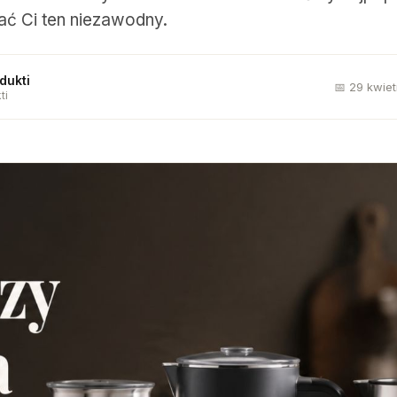
ć Ci ten niezawodny.
dukti
📅 29 kwie
ti