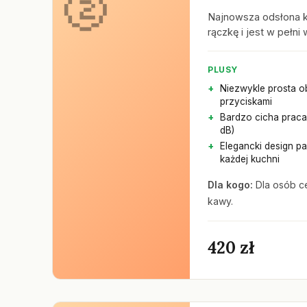
Najnowsza odsłona k
rączkę i jest w pełn
PLUSY
Niezwykle prosta o
przyciskami
Bardzo cicha praca
dB)
Elegancki design p
każdej kuchni
Dla kogo:
Dla osób ce
kawy.
420 zł