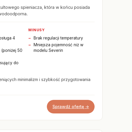
ultowego spieniacza, która w końcu posiada
i wodoodporna.
MINUSY
bsługa 4
Brak regulacji temperatury
Mniejsza pojemność niż w
 (poniżej 50
modelu Severin
asujący do
niących minimalizm i szybkość przygotowania
Sprawdź ofertę →