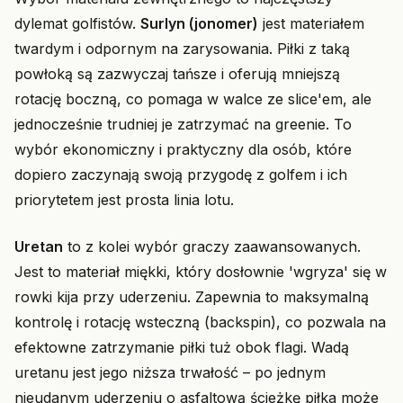
dylemat golfistów.
Surlyn (jonomer)
jest materiałem
twardym i odpornym na zarysowania. Piłki z taką
powłoką są zazwyczaj tańsze i oferują mniejszą
rotację boczną, co pomaga w walce ze slice'em, ale
jednocześnie trudniej je zatrzymać na greenie. To
wybór ekonomiczny i praktyczny dla osób, które
dopiero zaczynają swoją przygodę z golfem i ich
priorytetem jest prosta linia lotu.
Uretan
to z kolei wybór graczy zaawansowanych.
Jest to materiał miękki, który dosłownie 'wgryza' się w
rowki kija przy uderzeniu. Zapewnia to maksymalną
kontrolę i rotację wsteczną (backspin), co pozwala na
efektowne zatrzymanie piłki tuż obok flagi. Wadą
uretanu jest jego niższa trwałość – po jednym
nieudanym uderzeniu o asfaltową ścieżkę piłka może