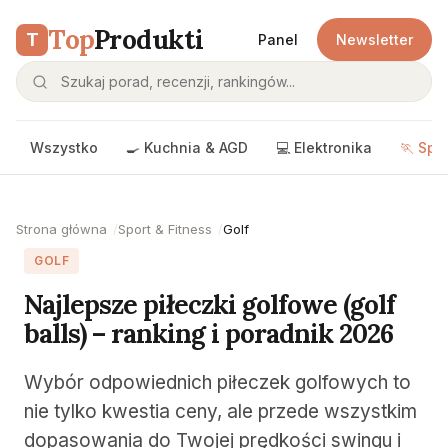
Top
Produkti
T
Panel
Newsletter
Wszystko
🍳 Kuchnia & AGD
💻 Elektronika
🏃 Spo
Strona główna
Sport & Fitness
Golf
GOLF
Najlepsze piłeczki golfowe (golf
balls) – ranking i poradnik 2026
Wybór odpowiednich piłeczek golfowych to
nie tylko kwestia ceny, ale przede wszystkim
dopasowania do Twojej prędkości swingu i