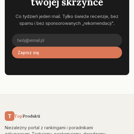
twojej skrzynce
Co tydzień jeden mail. Tylko świeże recenzje, bez
spamu i bez sponsorowanych „rekomendacji".
Zapisz się
T
Top
Produkti
Niezależny portal z rankingami i poradnikami
zakupowymi. Testujemy, porównujemy, doradzamy —