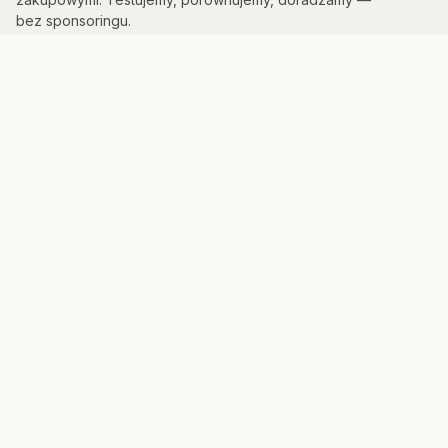
bez sponsoringu.
KATEGORIE
Kuchnia & AGD
Elektronika
Sport & Fitness
Dom & Bezpieczeństwo
Uroda
PORTAL
Strona główna
Mapa strony
Panel admina