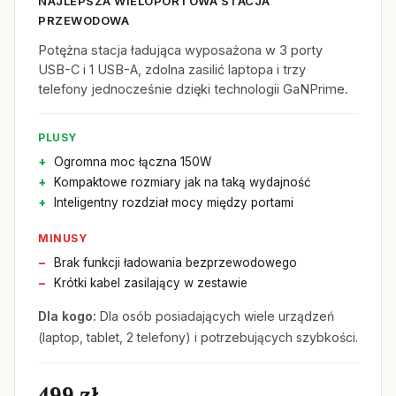
NAJLEPSZA WIELOPORTOWA STACJA
PRZEWODOWA
Potężna stacja ładująca wyposażona w 3 porty
USB-C i 1 USB-A, zdolna zasilić laptopa i trzy
telefony jednocześnie dzięki technologii GaNPrime.
PLUSY
Ogromna moc łączna 150W
Kompaktowe rozmiary jak na taką wydajność
Inteligentny rozdział mocy między portami
MINUSY
Brak funkcji ładowania bezprzewodowego
Krótki kabel zasilający w zestawie
Dla kogo:
Dla osób posiadających wiele urządzeń
(laptop, tablet, 2 telefony) i potrzebujących szybkości.
499 zł