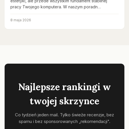
estetyki, ale przede wszystkim fundament stabilnej
pracy Twojego komputera. W naszym poradn…
8 maja 2026
Najlepsze rankingi w
twojej skrzynce
Co tydzień jeden mail. Tylko świeże recenzje, bez
spamu i bez sponsorowanych „rekomendacji".