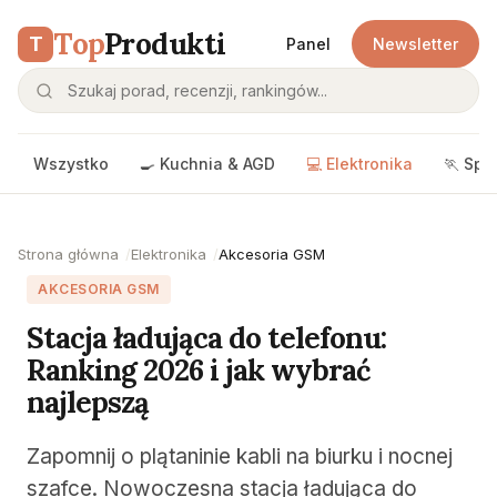
Top
Produkti
T
Panel
Newsletter
Wszystko
🍳 Kuchnia & AGD
💻 Elektronika
🏃 Spo
Strona główna
Elektronika
Akcesoria GSM
AKCESORIA GSM
Stacja ładująca do telefonu:
Ranking 2026 i jak wybrać
najlepszą
Zapomnij o plątaninie kabli na biurku i nocnej
szafce. Nowoczesna stacja ładująca do