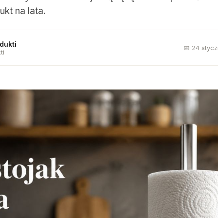
kt na lata.
dukti
📅 24 styc
ti