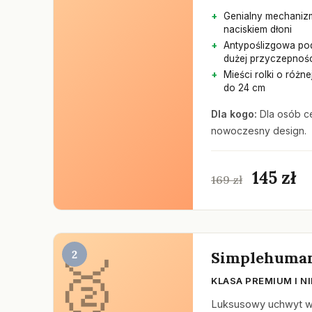
Genialny mechaniz
naciskiem dłoni
Antypoślizgowa po
dużej przyczepnośc
Mieści rolki o różn
do 24 cm
Dla kogo:
Dla osób ce
nowoczesny design.
145 zł
169 zł
2
Simplehuman
KLASA PREMIUM I 
Luksusowy uchwyt wy