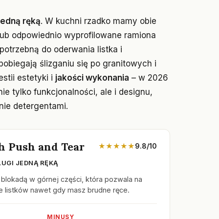
jedną ręką
. W kuchni rzadko mamy obie
lub odpowiednio wyprofilowane ramiona
potrzebną do oderwania listka i
obiegają ślizganiu się po granitowych i
tii estetyki i
jakości wykonania
– w 2026
 tylko funkcjonalności, ale i designu,
nie detergentami.
h Push and Tear
★★★★★
9.8/10
UGI JEDNĄ RĘKĄ
 blokadą w górnej części, która pozwala na
e listków nawet gdy masz brudne ręce.
MINUSY