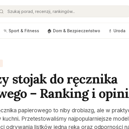
🏃 Sport & Fitness
🏠 Dom & Bezpieczeństwo
💄 Uroda
zy stojak do ręcznika
wego – Ranking i opin
ęcznika papierowego to niby drobiazg, ale w prakt
 kuchni. Przetestowaliśmy najpopularniejsze mode
ści odrywania listków jedną ręką oraz odporności n