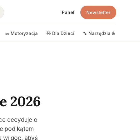
Panel
Newsletter
🚗 Motoryzacja
🧸 Dla Dzieci
🔧 Narzędzia & DIY
🎲 
ie 2026
yce decyduje o
le pod kątem
a wilgoć, abyś