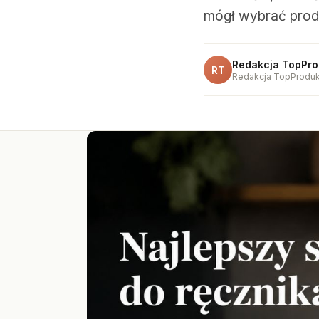
mógł wybrać produ
Redakcja TopPro
RT
Redakcja TopProduk