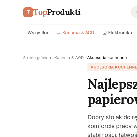
Top
Produkti
T
Wszystko
🍳 Kuchnia & AGD
💻 Elektronika
Strona główna
Kuchnia & AGD
Akcesoria kuchenne
AKCESORIA KUCHENNE
Najleps
papiero
Dobry stojak do r
komforcie pracy w
stabilności, łatwo