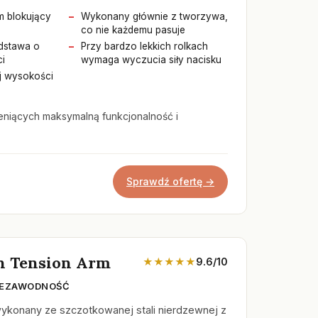
m blokujący
Wykonany głównie z tworzywa,
co nie każdemu pasuje
dstawa o
Przy bardzo lekkich rolkach
i
wymaga wyczucia siły nacisku
ej wysokości
niących maksymalną funkcjonalność i
Sprawdź ofertę →
 Tension Arm
★★★★★
9.6/10
NIEZAWODNOŚĆ
konany ze szczotkowanej stali nierdzewnej z