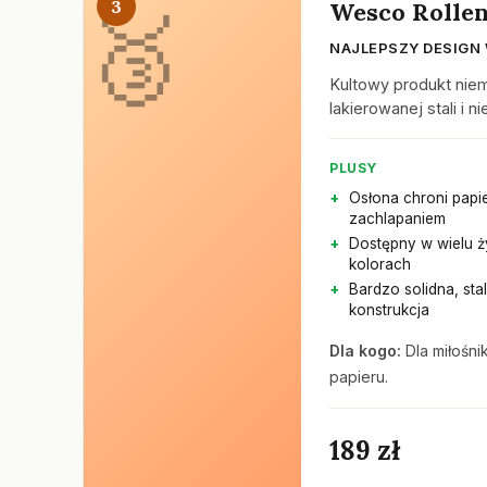
3
Wesco Rollen
NAJLEPSZY DESIGN
Kultowy produkt niem
lakierowanej stali i n
PLUSY
Osłona chroni papi
zachlapaniem
Dostępny w wielu 
kolorach
Bardzo solidna, st
konstrukcja
Dla kogo:
Dla miłośni
papieru.
189 zł