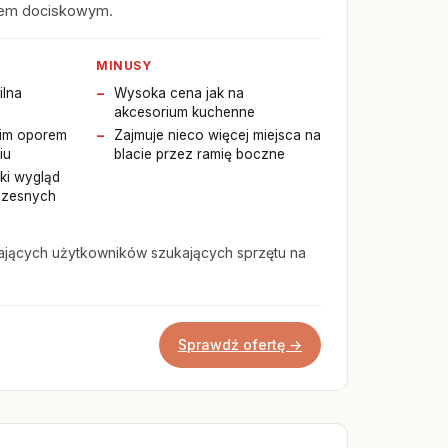
iem dociskowym.
MINUSY
ilna
Wysoka cena jak na
akcesorium kuchenne
im oporem
Zajmuje nieco więcej miejsca na
iu
blacie przez ramię boczne
ki wygląd
czesnych
jących użytkowników szukających sprzętu na
Sprawdź ofertę →