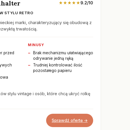
halter
★★★★★
9.2/10
 W STYLU RETRO
ieckiej marki, charakteryzujący się obudową z
iezwykłą trwałością.
MINUSY
er przed
Brak mechanizmu ułatwiającego
odrywanie jedną ręką
żywych
Trudniej kontrolować ilość
pozostałego papieru
alowa
ków stylu vintage i osób, które chcą ukryć rolkę
Sprawdź ofertę →