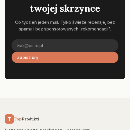
twojej skrzynce
Co tydzień jeden mail. Tylko świeże recenzje, bez
spamu i bez sponsorowanych „rekomendacji".
Zapisz się
T
Top
Produkti