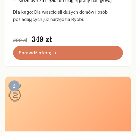
Może być za ciężka do długiej pracy nad głową
Dla kogo:
Dla właścicieli dużych domów i osób
posiadających już narzędzia Ryobi.
349 zł
399 zł
Sprawdź ofertę →
2