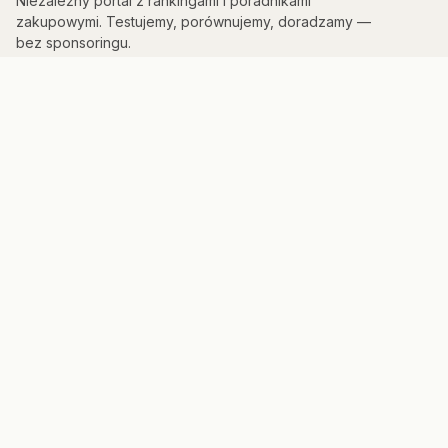
Niezależny portal z rankingami i poradnikami
zakupowymi. Testujemy, porównujemy, doradzamy —
bez sponsoringu.
KATEGORIE
Kuchnia & AGD
Elektronika
Sport & Fitness
Dom & Bezpieczeństwo
Uroda
PORTAL
Strona główna
Mapa strony
Panel admina