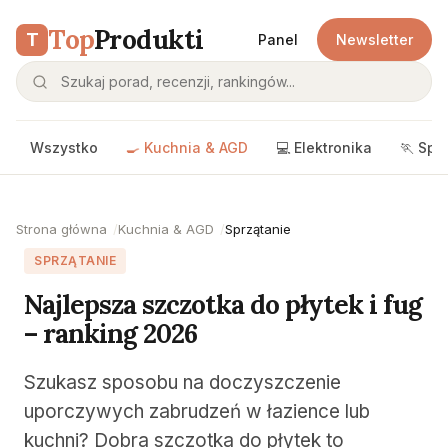
Top
Produkti
T
Panel
Newsletter
Wszystko
🍳 Kuchnia & AGD
💻 Elektronika
🏃 Spo
Strona główna
Kuchnia & AGD
Sprzątanie
SPRZĄTANIE
Najlepsza szczotka do płytek i fug
– ranking 2026
Szukasz sposobu na doczyszczenie
uporczywych zabrudzeń w łazience lub
kuchni? Dobra szczotka do płytek to