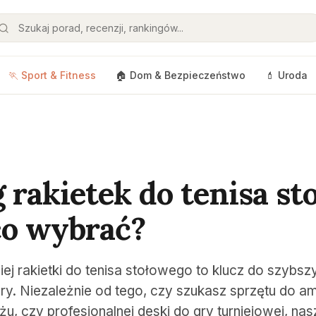
🏃 Sport & Fitness
🏠 Dom & Bezpieczeństwo
💄 Uroda
 rakietek do tenisa st
co wybrać?
j rakietki do tenisa stołowego to klucz do szybsz
gry. Niezależnie od tego, czy szukasz sprzętu do a
u, czy profesjonalnej deski do gry turniejowej, na