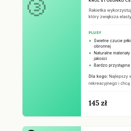
KRÓL STOSUNKU CE
Rakietka wykorzystu
który zwiększa elasty
PLUSY
Świetne czucie piłk
obronnej
Naturalne materiały
jakości
Bardzo przystępna
Dla kogo:
Najlepszy 
rekreacyjnego i chcą 
145 zł