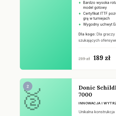
Bardzo wysoka rota
model gotowy
Certyfikat ITTF po
grę w turniejach
Wygodny uchwyt Er
Dla kogo:
Dla graczy
szukających ofensyw
189 zł
219 zł
2
Donic Schild
7000
INNOWACJA I WYT
Unikalna konstrukcja