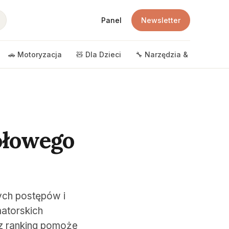
Panel
Newsletter
🚗 Motoryzacja
🧸 Dla Dzieci
🔧 Narzędzia & DIY
🎲 
ołowego
ych postępów i
matorskich
sz ranking pomoże