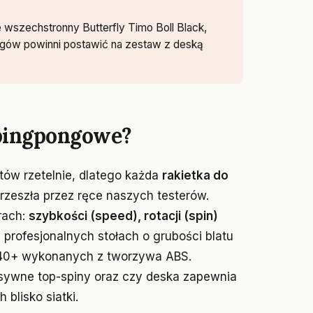
wszechstronny Butterfly Timo Boll Black,
ągów powinni postawić na zestaw z deską
 pingpongowe?
tów rzetelnie, dlatego każda
rakietka do
zeszła przez ręce naszych testerów.
rach:
szybkości (speed), rotacji (spin)
 profesjonalnych stołach o grubości blatu
 40+ wykonanych z tworzywa ABS.
esywne top-spiny oraz czy deska zapewnia
blisko siatki.