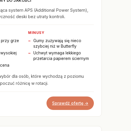
NY DO JAKOŚCI
jąca system APS (Additional Power System),
czność deski bez utraty kontroli.
MINUSY
i przy grze
Gumy zużywają się nieco
szybciej niż w Butterfly
 wysokiej
Uchwyt wymaga lekkiego
przetarcia papierem ściernym
 cena
wybór dla osób, które wychodzą z poziomu
poczuć różnicę w rotacji.
Sprawdź ofertę →