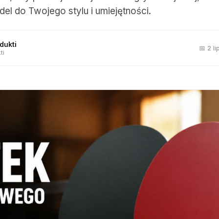
l do Twojego stylu i umiejętności.
dukti
📅 2 l
ti