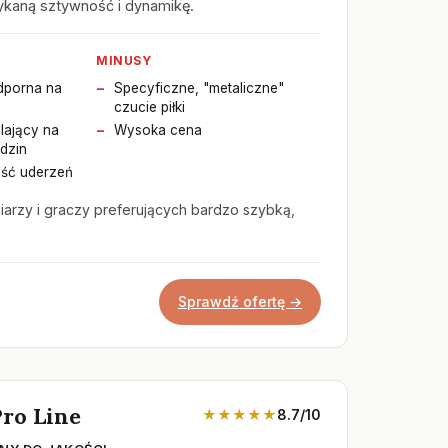
ykaną sztywność i dynamikę.
MINUSY
odporna na
Specyficzne, "metaliczne"
czucie piłki
ający na
Wysoka cena
dzin
ość uderzeń
arzy i graczy preferujących bardzo szybką,
Sprawdź ofertę →
ro Line
★★★★★
8.7/10