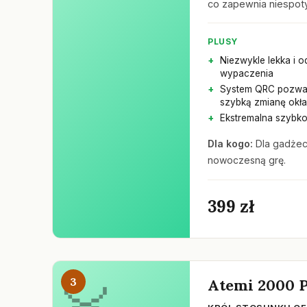
co zapewnia niespot
PLUSY
Niezwykle lekka i 
wypaczenia
System QRC pozwal
szybką zmianę okła
Ekstremalna szybk
Dla kogo:
Dla gadżeci
nowoczesną grę.
399 zł
3
Atemi 2000 P