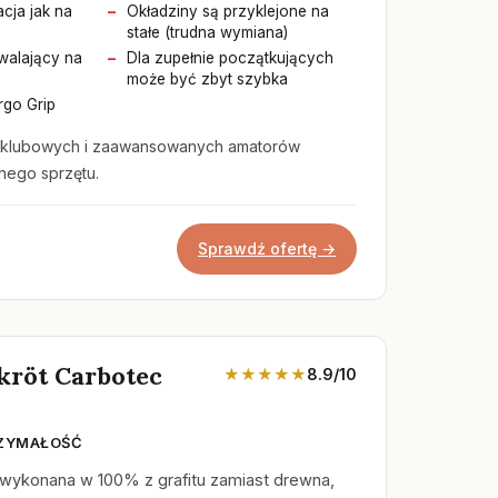
cja jak na
Okładziny są przyklejone na
stałe (trudna wymiana)
zwalający na
Dla zupełnie początkujących
może być zbyt szybka
go Grip
 klubowych i zaawansowanych amatorów
nego sprzętu.
Sprawdź ofertę →
kröt Carbotec
★★★★★
8.9/10
RZYMAŁOŚĆ
 wykonana w 100% z grafitu zamiast drewna,