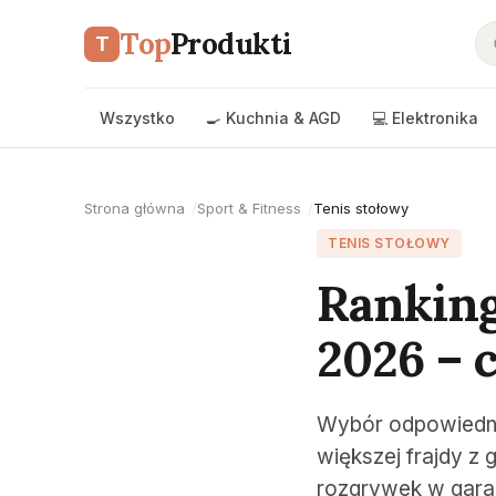
Top
Produkti
T
Wszystko
🍳 Kuchnia & AGD
💻 Elektronika
Strona główna
Sport & Fitness
Tenis stołowy
TENIS STOŁOWY
Ranking
2026 – 
Wybór odpowiednie
większej frajdy z 
rozgrywek w garaż