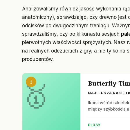
Analizowaliśmy również jakość wykonania rąc
anatomiczny), sprawdzając, czy drewno jest d
odcisków po dwugodzinnym treningu. Ważnym
sprawdzaliśmy, czy po kilkunastu sesjach
pal
pierwotnych właściwości sprężystych. Nasz
r
na realnych odczuciach z gry, a nie tylko n
producentów.
1
Butterfly Tim
NAJLEPSZA RAKIET
Ikona wśród rakietek
między szybkością a
PLUSY