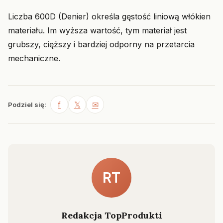
Liczba 600D (Denier) określa gęstość liniową włókien
materiału. Im wyższa wartość, tym materiał jest
grubszy, cięższy i bardziej odporny na przetarcia
mechaniczne.
f
𝕏
✉
Podziel się:
RT
Redakcja TopProdukti