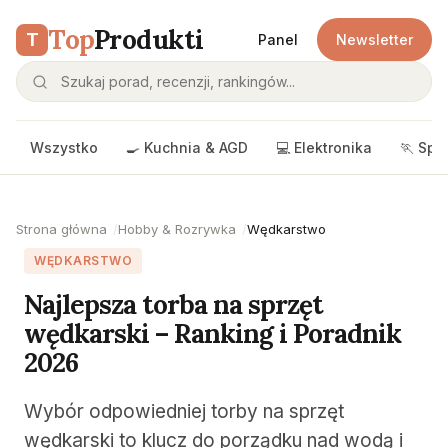
Top
Produkti
T
Panel
Newsletter
Wszystko
🍳 Kuchnia & AGD
💻 Elektronika
🏃 Spo
Strona główna
Hobby & Rozrywka
Wędkarstwo
WĘDKARSTWO
Najlepsza torba na sprzęt
wędkarski – Ranking i Poradnik
2026
Wybór odpowiedniej torby na sprzęt
wędkarski to klucz do porządku nad wodą i