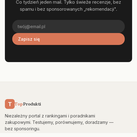
Co tydzień jeden mail. Tylko świeże recenzje, bez
spamu i bez sponsorowanych „rekomendacji".
Zapisz się
T
Top
Produkti
Niezależny portal z rankingami i poradnikami
zakupowymi. Testujemy, porównujemy, doradzamy —
bez sponsoringu.