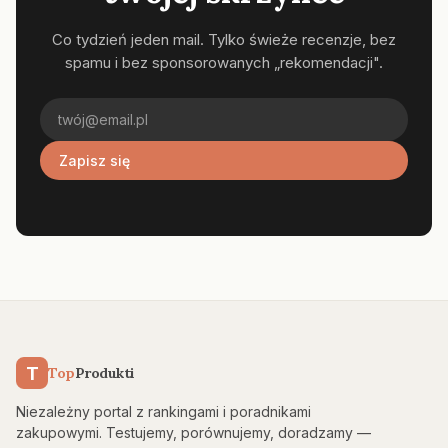
Co tydzień jeden mail. Tylko świeże recenzje, bez
spamu i bez sponsorowanych „rekomendacji".
Zapisz się
T
Top
Produkti
Niezależny portal z rankingami i poradnikami
zakupowymi. Testujemy, porównujemy, doradzamy —