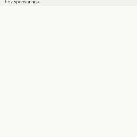
bez sponsoringu.
KATEGORIE
Kuchnia & AGD
Elektronika
Sport & Fitness
Dom & Bezpieczeństwo
Uroda
PORTAL
Strona główna
Mapa strony
Panel admina