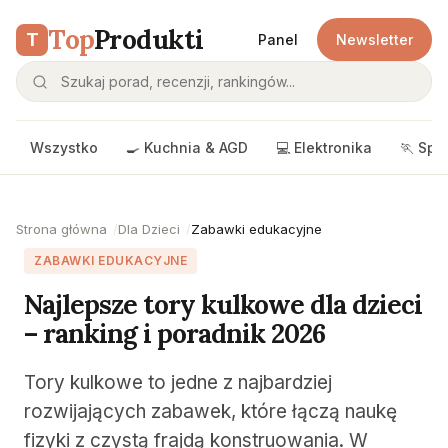
Top
Produkti
T
Panel
Newsletter
Wszystko
🍳 Kuchnia & AGD
💻 Elektronika
🏃 Spo
Strona główna
Dla Dzieci
Zabawki edukacyjne
ZABAWKI EDUKACYJNE
Najlepsze tory kulkowe dla dzieci
– ranking i poradnik 2026
Tory kulkowe to jedne z najbardziej
rozwijających zabawek, które łączą naukę
fizyki z czystą frajdą konstruowania. W