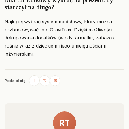
Jaki tor kulkowy wybrać na prezent, by
starczył na długo?
Najlepiej wybrać system modułowy, który można
rozbudowywać, np. GraviTrax. Dzięki możliwości
dokupowania dodatków (windy, armatki), zabawka
rośnie wraz z dzieckiem i jego umiejętnościami
inżynierskimi.
f
𝕏
✉
Podziel się:
RT