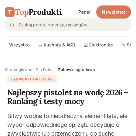
Top
Produkti
T
Panel
Newsletter
Wszystko
🍳 Kuchnia & AGD
💻 Elektronika
🏃 Spo
Strona główna
Dla Dzieci
Zabawki ogrodowe
ZABAWKI OGRODOWE
Najlepszy pistolet na wodę 2026 –
Ranking i testy mocy
Bitwy wodne to nieodłączny element lata, ale
wybór odpowiedniego sprzętu decyduje o
zwycięstwie lub przemoczeniu do suchej