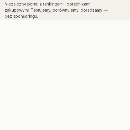
Niezależny portal z rankingami i poradnikami
zakupowymi. Testujemy, porównujemy, doradzamy —
bez sponsoringu.
KATEGORIE
Kuchnia & AGD
Elektronika
Sport & Fitness
Dom & Bezpieczeństwo
Uroda
PORTAL
Strona główna
Mapa strony