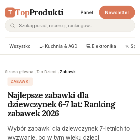
Top
Produkti
T
Panel
Newsletter
Wszystko
🍳 Kuchnia & AGD
💻 Elektronika
🏃 Spo
Strona główna
Dla Dzieci
Zabawki
ZABAWKI
Najlepsze zabawki dla
dziewczynek 6-7 lat: Ranking
zabawek 2026
Wybór zabawki dla dziewczynek 7-letnich to
wyzwanie, bo w tym wieku dzieci