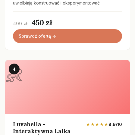
uwielbiają konstruować i eksperymentować.
450 zł
499 zł
Sprawdź ofertę →
4
Luvabella -
★★★★★
8.9/10
Interaktywna Lalka