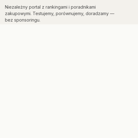
Niezależny portal z rankingami i poradnikami
zakupowymi. Testujemy, porównujemy, doradzamy —
bez sponsoringu.
KATEGORIE
Kuchnia & AGD
Elektronika
Sport & Fitness
Dom & Bezpieczeństwo
Uroda
PORTAL
Strona główna
Mapa strony