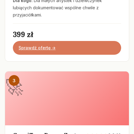
Dla kogo:
Dla małych artystek i dziewczynek
lubiących dokumentować wspólne chwile z
przyjaciółkami.
399 zł
Sprawdź ofertę →
3