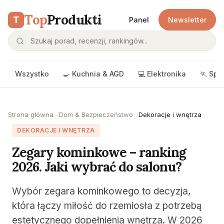
Top
Produkti
T
Panel
Newsletter
Wszystko
🍳 Kuchnia & AGD
💻 Elektronika
🏃 Spo
Strona główna
Dom & Bezpieczeństwo
Dekoracje i wnętrza
DEKORACJE I WNĘTRZA
Zegary kominkowe – ranking
2026. Jaki wybrać do salonu?
Wybór zegara kominkowego to decyzja,
która łączy miłość do rzemiosła z potrzebą
estetycznego dopełnienia wnętrza. W 2026