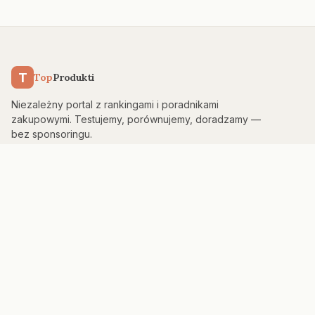
T
Top
Produkti
Niezależny portal z rankingami i poradnikami
zakupowymi. Testujemy, porównujemy, doradzamy —
bez sponsoringu.
KATEGORIE
Kuchnia & AGD
Elektronika
Sport & Fitness
Dom & Bezpieczeństwo
Uroda