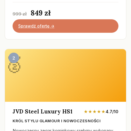
849 zł
999 zł
Sprawdź ofertę →
2
JVD Steel Luxury HS1
★★★★★
4.7/10
KRÓL STYLU GLAMOUR I NOWOCZESNOŚCI
Nowoczesny zegar kominkowy srebrny wykonany