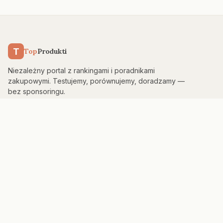
T
Top
Produkti
Niezależny portal z rankingami i poradnikami
zakupowymi. Testujemy, porównujemy, doradzamy —
bez sponsoringu.
KATEGORIE
Kuchnia & AGD
Elektronika
Sport & Fitness
Dom & Bezpieczeństwo
Uroda