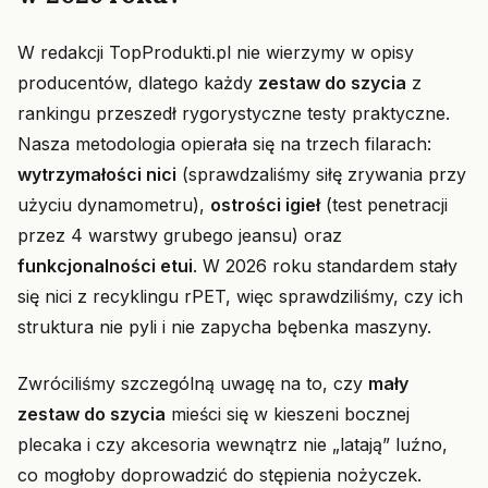
W redakcji TopProdukti.pl nie wierzymy w opisy
producentów, dlatego każdy
zestaw do szycia
z
rankingu przeszedł rygorystyczne testy praktyczne.
Nasza metodologia opierała się na trzech filarach:
wytrzymałości nici
(sprawdzaliśmy siłę zrywania przy
użyciu dynamometru),
ostrości igieł
(test penetracji
przez 4 warstwy grubego jeansu) oraz
funkcjonalności etui
. W 2026 roku standardem stały
się nici z recyklingu rPET, więc sprawdziliśmy, czy ich
struktura nie pyli i nie zapycha bębenka maszyny.
Zwróciliśmy szczególną uwagę na to, czy
mały
zestaw do szycia
mieści się w kieszeni bocznej
plecaka i czy akcesoria wewnątrz nie „latają” luźno,
co mogłoby doprowadzić do stępienia nożyczek.