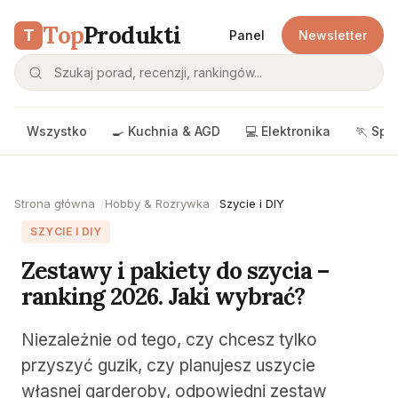
Top
Produkti
T
Panel
Newsletter
Wszystko
🍳 Kuchnia & AGD
💻 Elektronika
🏃 Spo
Strona główna
Hobby & Rozrywka
Szycie i DIY
SZYCIE I DIY
Zestawy i pakiety do szycia –
ranking 2026. Jaki wybrać?
Niezależnie od tego, czy chcesz tylko
przyszyć guzik, czy planujesz uszycie
własnej garderoby, odpowiedni zestaw