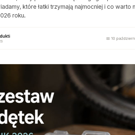
adamy, które łatki trzymają najmocniej i co warto
026 roku.
dukti
📅 10 paździer
ti