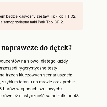
em będzie klasyczny zestaw Tip-Top TT 02,
 na samoprzylepne łatki Park Tool GP-2.
 naprawcze do dętek?
roducentów na słowo, dlatego każdy
rzeszedł rygorystyczne testy
 na trzech kluczowych scenariuszach:
szybkim łataniu na mrozie oraz próbie
j 8 barów w oponach szosowych).
le również elastyczność samej łatki po 48