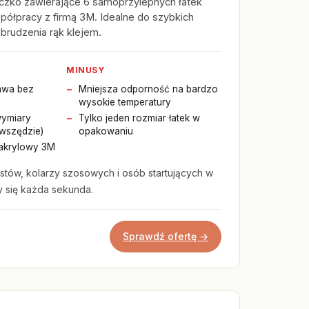
zko zawierające 6 samoprzylepnych łatek
ółpracy z firmą 3M. Idealne do szybkich
 brudzenia rąk klejem.
MINUSY
awa bez
Mniejsza odporność na bardzo
wysokie temperatury
wymiary
Tylko jeden rozmiar łatek w
 wszędzie)
opakowaniu
 akrylowy 3M
istów, kolarzy szosowych i osób startujących w
y się każda sekunda.
Sprawdź ofertę →