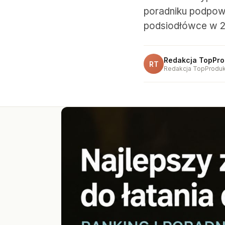
poradniku podpowi
podsiodłówce w 2
Redakcja TopPro
RT
Redakcja TopProduk