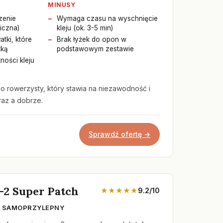
MINUSY
zenie
Wymaga czasu na wyschnięcie
iczna)
kleju (ok. 3-5 min)
atki, które
Brak łyżek do opon w
tką
podstawowym zestawie
ności kleju
 rowerzysty, który stawia na niezawodność i
raz a dobrze.
Sprawdź ofertę →
-2 Super Patch
★★★★★
9.2/10
W SAMOPRZYLEPNY