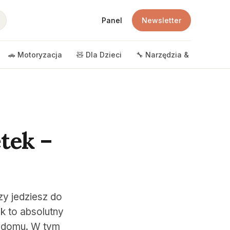
Panel
Newsletter
🚗 Motoryzacja
🧸 Dla Dzieci
🔧 Narzędzia & DIY
🎲 
tek –
zy jedziesz do
k to absolutny
o domu. W tym