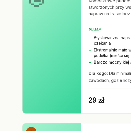
Kompaktowe pudełec
stworzonych przy wsp
napraw na trasie bez
PLUSY
Błyskawiczna napr
czekania
Ekstremalnie małe 
pudełka (mieści się
Bardzo mocny klej
Dla kogo:
Dla minimal
zawodach, gdzie licz
29 zł