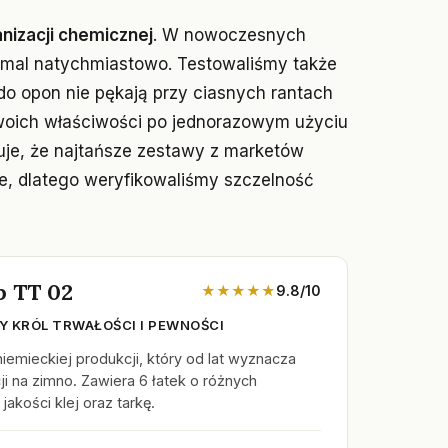
nizacji chemicznej
. W nowoczesnych
emal natychmiastowo. Testowaliśmy także
do opon nie pękają przy ciasnych rantach
 swoich właściwości po jednorazowym użyciu
uje, że najtańsze zestawy z marketów
e, dlatego weryfikowaliśmy szczelność
p TT 02
★★★★★
9.8/10
 KRÓL TRWAŁOŚCI I PEWNOŚCI
emieckiej produkcji, który od lat wyznacza
ji na zimno. Zawiera 6 łatek o różnych
jakości klej oraz tarkę.