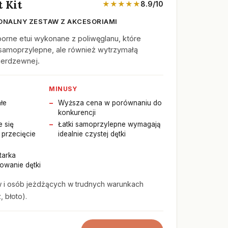
 Kit
★★★★★
8.9/10
ONALNY ZESTAW Z AKCESORIAMI
orne etui wykonane z poliwęglanu, które
ki samoprzylepne, ale również wytrzymałą
nierdzewnej.
MINUSY
łe
Wyższa cena w porównaniu do
konkurencji
e się
Łatki samoprzylepne wymagają
 przecięcie
idealnie czystej dętki
tarka
owanie dętki
w i osób jeżdżących w trudnych warunkach
 błoto).