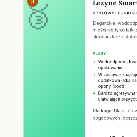
3
Lezyne Smart
STYLOWY I FUNKCJ
Eleganckie, wodoodp
mieści nie tylko łat
skrobaczkę ze stali 
PLUSY
Wodoodporne, trwa
opakowanie
W zestawie znajduj
dodatkowa łatka na
opony (boot)
Bardzo agresywna 
ułatwiająca przygot
Dla kogo:
Dla estetó
pogodowych (deszcz,