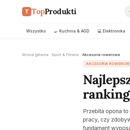
Top
Produkti
T
Wszystko
🍳 Kuchnia & AGD
💻 Elektronika
Strona główna
Sport & Fitness
Akcesoria rowerowe
AKCESORIA ROWEROW
Najleps
ranking
Przebita opona to
pracy, czy zdobyw
fundament wyposa