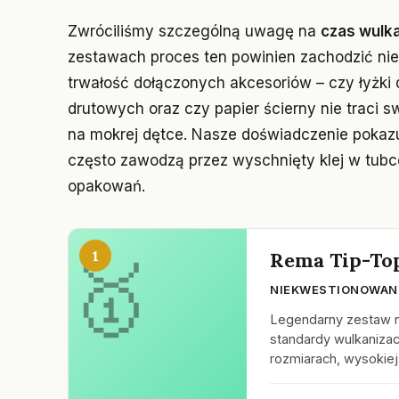
Zwróciliśmy szczególną uwagę na
czas wulka
zestawach proces ten powinien zachodzić ni
trwałość dołączonych akcesoriów – czy łyżki 
drutowych oraz czy papier ścierny nie traci
na mokrej dętce. Nasze doświadczenie pokaz
często zawodzą przez wyschnięty klej w tubc
opakowań.
1
Rema Tip-To
NIEKWESTIONOWANY
Legendarny zestaw ni
standardy wulkanizac
rozmiarach, wysokiej 