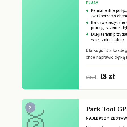
PLUSY
Permanentne połąc
(wulkanizacja chem
Bardzo elastyczne ł
pracują razem z dę
Długi termin przydat
w szczelnej tubce
Dla kogo:
Dla każdego
chce naprawić dętkę 
18 zł
22 zł
2
Park Tool GP
NAJLEPSZY ZESTA