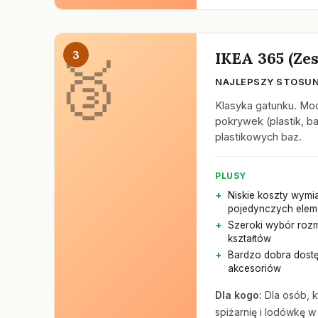
3
IKEA 365 (Ze
NAJLEPSZY STOSUN
Klasyka gatunku. Mo
pokrywek (plastik, b
plastikowych baz.
PLUSY
Niskie koszty wymi
pojedynczych ele
Szeroki wybór rozm
kształtów
Bardzo dobra dost
akcesoriów
Dla kogo:
Dla osób, k
spiżarnię i lodówkę w 