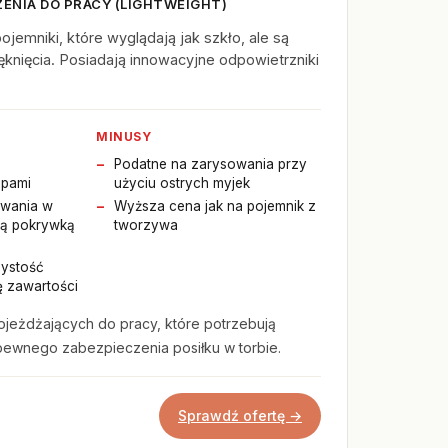
ENIA DO PRACY (LIGHTWEIGHT)
jemniki, które wyglądają jak szkło, ale są
pęknięcia. Posiadają innowacyjne odpowietrzniki
MINUSY
Podatne na zarysowania przy
upami
użyciu ostrych myjek
ewania w
Wyższa cena jak na pojemnik z
ętą pokrywką
tworzywa
zystość
ję zawartości
jeżdżających do pracy, które potrzebują
pewnego zabezpieczenia posiłku w torbie.
Sprawdź ofertę →