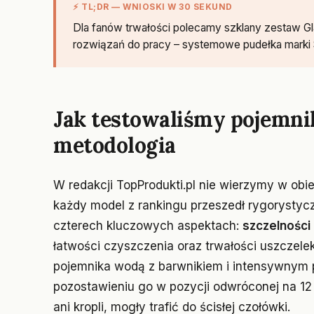
⚡ TL;DR — WNIOSKI W 30 SEKUND
Dla fanów trwałości polecamy szklany zestaw Gl
rozwiązań do pracy – systemowe pudełka marki Sis
Jak testowaliśmy pojemni
metodologia
W redakcji TopProdukti.pl nie wierzymy w obi
każdy model z rankingu przeszedł rygorystycz
czterech kluczowych aspektach:
szczelności 
łatwości czyszczenia oraz trwałości uszczelek
pojemnika wodą z barwnikiem i intensywnym p
pozostawieniu go w pozycji odwróconej na 12 g
ani kropli, mogły trafić do ścisłej czołówki.