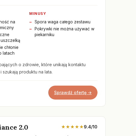
MINUSY
ność na
Spora waga całego zestawu
rmiczny
Pokrywki nie można używać w
yczne
piekarniku
 uszczelką
ie chłonie
 latach
ających o zdrowie, które unikają kontaktu
i szukają produktu na lata.
Sprawdź ofertę →
iance 2.0
★★★★★
9.4/10