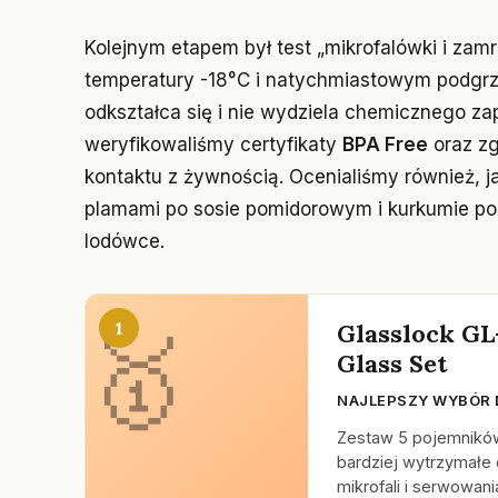
Kolejnym etapem był test „mikrofalówki i zamr
temperatury -18°C i natychmiastowym podgrza
odkształca się i nie wydziela chemicznego 
weryfikowaliśmy certyfikaty
BPA Free
oraz z
kontaktu z żywnością. Ocenialiśmy również, ja
plamami po sosie pomidorowym i kurkumie p
lodówce.
1
Glasslock G
Glass Set
NAJLEPSZY WYBÓR 
Zestaw 5 pojemników 
bardziej wytrzymałe 
mikrofali i serwowania