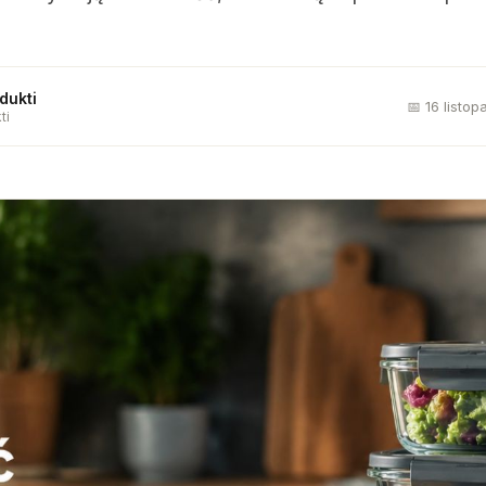
dukti
📅 16 listo
ti