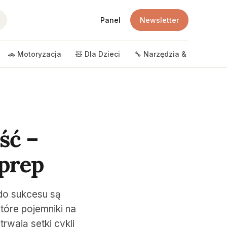
Panel
Newsletter
🚗 Motoryzacja
🧸 Dla Dzieci
🔧 Narzędzia & DIY
🎲 
ść –
 prep
do sukcesu są
tóre pojemniki na
rwają setki cykli