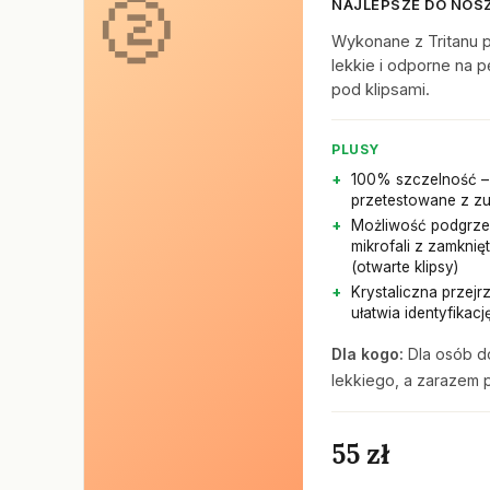
NAJLEPSZE DO NOSZ
Wykonane z Tritanu po
lekkie i odporne na 
pod klipsami.
PLUSY
100% szczelność –
przetestowane z z
Możliwość podgrz
mikrofali z zamkni
(otwarte klipsy)
Krystaliczna przejr
ułatwia identyfikac
Dla kogo:
Dla osób do
lekkiego, a zarazem 
55 zł