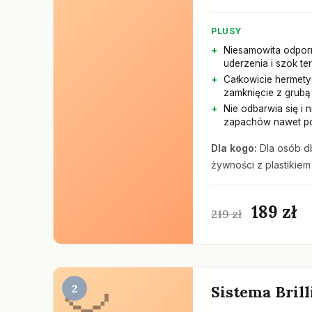
PLUSY
Niesamowita odpor
uderzenia i szok te
Całkowicie hermet
zamknięcie z grubą
Nie odbarwia się i n
zapachów nawet po
Dla kogo:
Dla osób db
żywności z plastikiem 
189 zł
219 zł
2
Sistema Brill