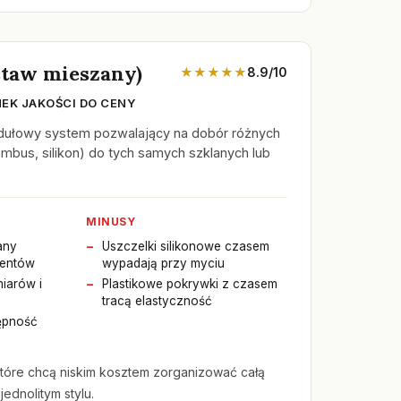
staw mieszany)
★★★★★
8.9/10
EK JAKOŚCI DO CENY
dułowy system pozwalający na dobór różnych
ambus, silikon) do tych samych szklanych lub
MINUSY
any
Uszczelki silikonowe czasem
mentów
wypadają przy myciu
iarów i
Plastikowe pokrywki z czasem
tracą elastyczność
ępność
tóre chcą niskim kosztem zorganizować całą
jednolitym stylu.