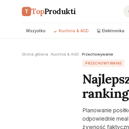
Top
Produkti
T
Wszystko
🍳 Kuchnia & AGD
💻 Elektronika
Strona główna
Kuchnia & AGD
Przechowywanie
PRZECHOWYWANIE
Najleps
ranking
Planowanie posiłk
odpowiednie meal 
żywność faktyczni