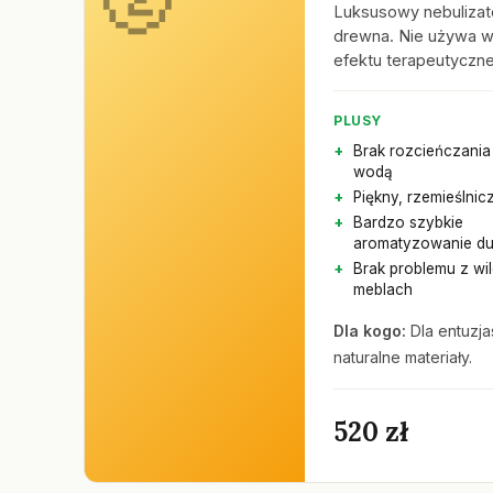
Luksusowy nebulizat
drewna. Nie używa wo
efektu terapeutyczn
PLUSY
Brak rozcieńczania
wodą
Piękny, rzemieślnic
Bardzo szybkie
aromatyzowanie du
Brak problemu z wi
meblach
Dla kogo:
Dla entuzja
naturalne materiały.
520 zł