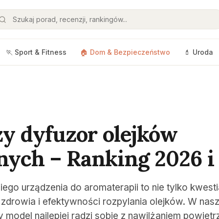
🏃 Sport & Fitness
🏠 Dom & Bezpieczeństwo
💄 Uroda
zy dyfuzor olejków
nych – Ranking 2026 i
o urządzenia do aromaterapii to nie tylko kwestia
zdrowia i efektywności rozpylania olejków. W nas
 model najlepiej radzi sobie z nawilżaniem powietr