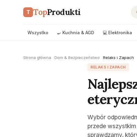
Top
Produkti
T
Wszystko
🍳 Kuchnia & AGD
💻 Elektronika
Strona główna
Dom & Bezpieczeństwo
Relaks i Zapach
RELAKS I ZAPACH
Najleps
eterycz
Wybór odpowiednieg
przede wszystkim 
sprawdzamy, który