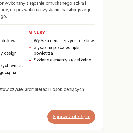
or wykonany z ręcznie dmuchanego szkła i
dy, co pozwala na uzyskanie najsilniejszego
ego.
MINUSY
 olejków
Wyższa cena i zużycie olejków
Słyszalna praca pompki
zy design
powietrza
Szklane elementy są delikatne
żych wnętrz
lgocią na
stów czystej aromaterapii i osób ceniących
Sprawdź ofertę →