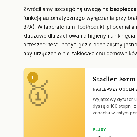
Zwróciliśmy szczególną uwagę na
bezpiecze
funkcję automatycznego wyłączania przy bra
BPA). W laboratorium TopProdukti.pl ocenialiś
kluczowe dla zachowania higieny i uniknięcia 
przeszedł test „nocy”, gdzie ocenialiśmy jasno
aby urządzenie nie zakłócało snu domownikó
1
Stadler Form 
NAJLEPSZY OGÓLNI
Wyjątkowy dyfuzor ul
dyszę o 160 stopni,
zapachu w całym po
PLUSY