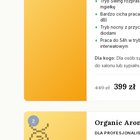
Tryb Swing rozpras
mgiełkę
Bardzo cicha praca
dB)
Tryb nocny z przy
diodami
Praca do 54h w try
interwałowym
Dla kogo:
Dla osób s
do salonu lub sypialni.
399 zł
449 zł
2
Organic Aro
DLA PROFESJONALI