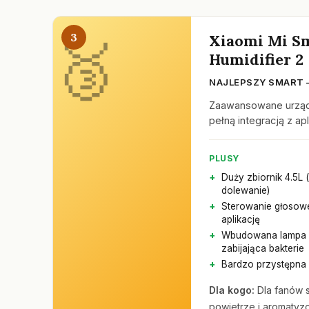
3
Xiaomi Mi Sm
Humidifier 2
NAJLEPSZY SMART –
Zaawansowane urządz
pełną integracją z ap
PLUSY
Duży zbiornik 4.5L 
dolewanie)
Sterowanie głosowe
aplikację
Wbudowana lampa
zabijająca bakterie
Bardzo przystępna
Dla kogo:
Dla fanów s
powietrze i aromaty