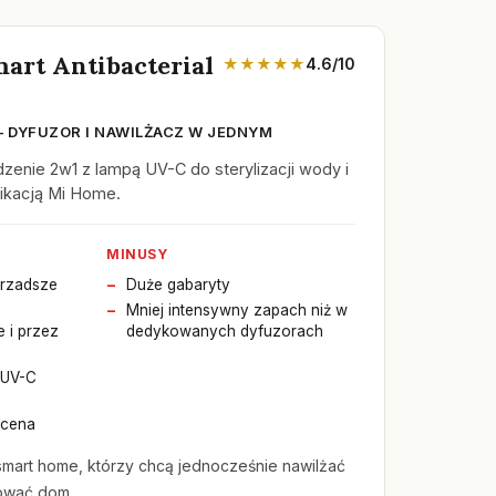
art Antibacterial
★★★★★
4.6/10
 DYFUZOR I NAWILŻACZ W JEDNYM
enie 2w1 z lampą UV-C do sterylizacji wody i
likacją Mi Home.
MINUSY
(rzadsze
Duże gabaryty
Mniej intensywny zapach niż w
 i przez
dedykowanych dyfuzorach
 UV-C
 cena
mart home, którzy chcą jednocześnie nawilżać
zować dom.