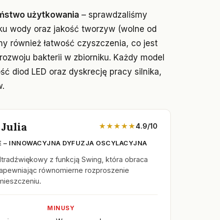
ństwo użytkowania
– sprawdzaliśmy
ku wody oraz jakość tworzyw (wolne od
my również łatwość czyszczenia, co jest
rozwoju bakterii w zbiorniku. Każdy model
ść diod LED oraz dyskrecję pracy silnika,
w.
Julia
★★★★★
4.9/10
E – INNOWACYJNA DYFUZJA OSCYLACYJNA
tradźwiękowy z funkcją Swing, która obraca
 zapewniając równomierne rozproszenie
mieszczeniu.
MINUSY