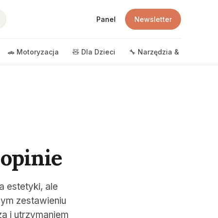
Panel
Newsletter
🚗 Motoryzacja
🧸 Dla Dzieci
🔧 Narzędzia & DIY
🎲 
 opinie
 estetyki, ale
zym zestawieniu
za i utrzymaniem