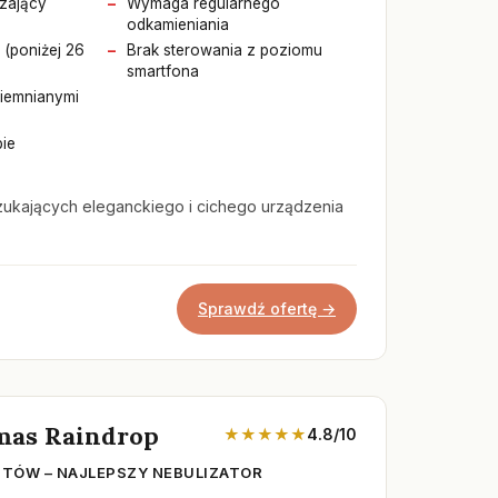
zający
Wymaga regularnego
odkamieniania
 (poniżej 26
Brak sterowania z poziomu
smartfona
ciemnianymi
bie
zukających eleganckiego i cichego urządzenia
Sprawdź ofertę →
mas Raindrop
★★★★★
4.8/10
STÓW – NAJLEPSZY NEBULIZATOR