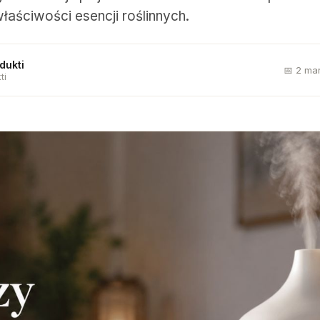
łaściwości esencji roślinnych.
dukti
📅 2 ma
ti