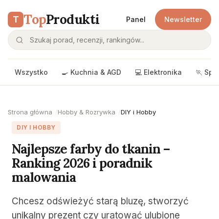
Top
Produkti
T
Panel
Newsletter
Wszystko
🍳 Kuchnia & AGD
💻 Elektronika
🏃 Spo
Strona główna
Hobby & Rozrywka
DIY i Hobby
DIY I HOBBY
Najlepsze farby do tkanin –
Ranking 2026 i poradnik
malowania
Chcesz odświeżyć starą bluzę, stworzyć
unikalny prezent czy uratować ulubione