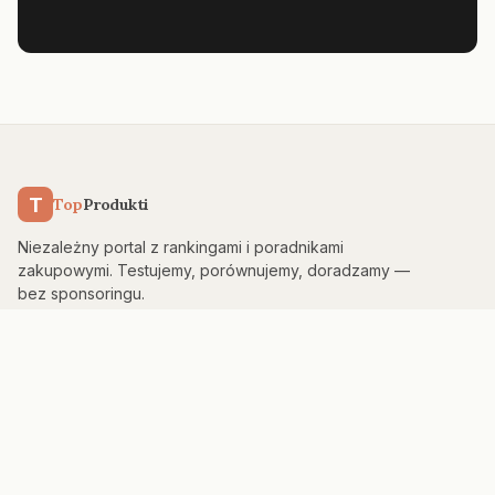
T
Top
Produkti
Niezależny portal z rankingami i poradnikami
zakupowymi. Testujemy, porównujemy, doradzamy —
bez sponsoringu.
KATEGORIE
Kuchnia & AGD
Elektronika
Sport & Fitness