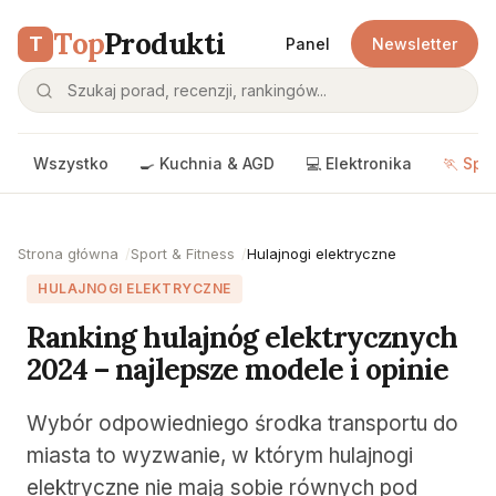
Top
Produkti
T
Panel
Newsletter
Wszystko
🍳 Kuchnia & AGD
💻 Elektronika
🏃 Spo
Strona główna
Sport & Fitness
Hulajnogi elektryczne
HULAJNOGI ELEKTRYCZNE
Ranking hulajnóg elektrycznych
2024 – najlepsze modele i opinie
Wybór odpowiedniego środka transportu do
miasta to wyzwanie, w którym hulajnogi
elektryczne nie mają sobie równych pod