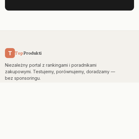
T
Top
Produkti
Niezależny portal z rankingami i poradnikami
zakupowymi. Testujemy, porównujemy, doradzamy —
bez sponsoringu.
KATEGORIE
Kuchnia & AGD
Elektronika
Sport & Fitness
Dom & Bezpieczeństwo