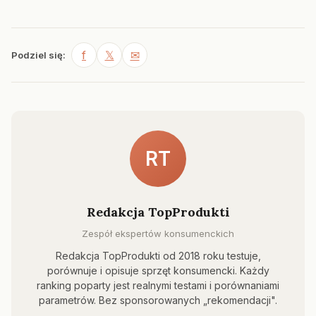
f
𝕏
✉
Podziel się:
RT
Redakcja TopProdukti
Zespół ekspertów konsumenckich
Redakcja TopProdukti od 2018 roku testuje,
porównuje i opisuje sprzęt konsumencki. Każdy
ranking poparty jest realnymi testami i porównaniami
parametrów. Bez sponsorowanych „rekomendacji".