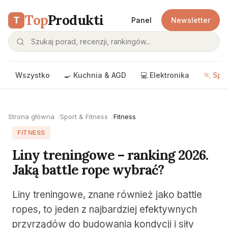
Top
Produkti
T
Panel
Newsletter
Wszystko
🍳 Kuchnia & AGD
💻 Elektronika
🏃 Spo
Strona główna
Sport & Fitness
Fitness
FITNESS
Liny treningowe – ranking 2026.
Jaką battle rope wybrać?
Liny treningowe, znane również jako battle
ropes, to jeden z najbardziej efektywnych
przyrządów do budowania kondycji i siły