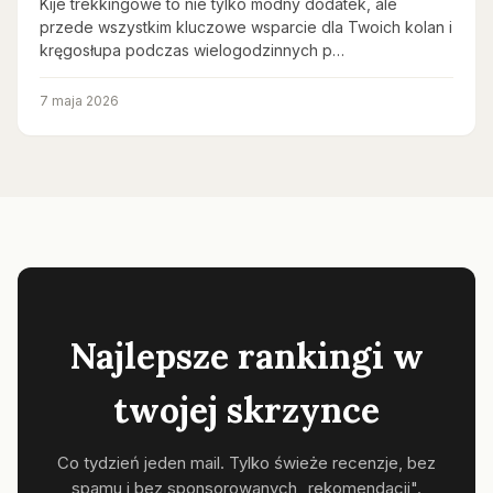
Kije trekkingowe to nie tylko modny dodatek, ale
przede wszystkim kluczowe wsparcie dla Twoich kolan i
kręgosłupa podczas wielogodzinnych p…
7 maja 2026
Najlepsze rankingi w
twojej skrzynce
Co tydzień jeden mail. Tylko świeże recenzje, bez
spamu i bez sponsorowanych „rekomendacji".