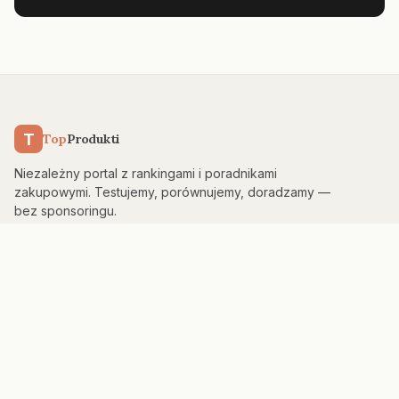
T
Top
Produkti
Niezależny portal z rankingami i poradnikami
zakupowymi. Testujemy, porównujemy, doradzamy —
bez sponsoringu.
KATEGORIE
Kuchnia & AGD
Elektronika
Sport & Fitness
Dom & Bezpieczeństwo