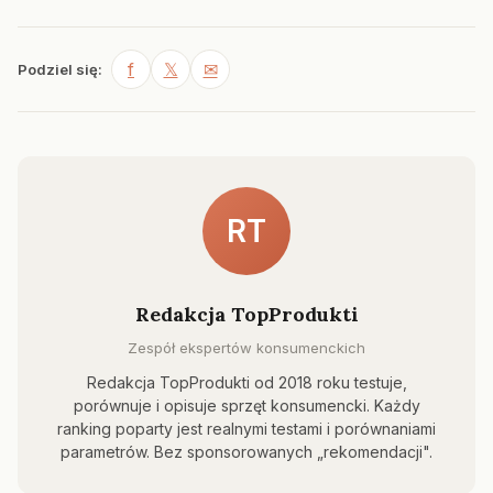
f
𝕏
✉
Podziel się:
RT
Redakcja TopProdukti
Zespół ekspertów konsumenckich
Redakcja TopProdukti od 2018 roku testuje,
porównuje i opisuje sprzęt konsumencki. Każdy
ranking poparty jest realnymi testami i porównaniami
parametrów. Bez sponsorowanych „rekomendacji".