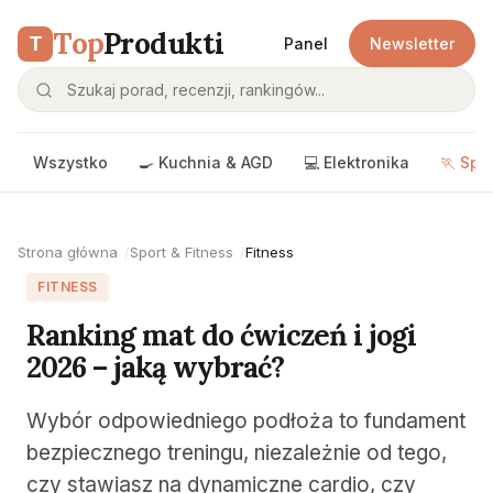
Top
Produkti
T
Panel
Newsletter
Wszystko
🍳 Kuchnia & AGD
💻 Elektronika
🏃 Spo
Strona główna
Sport & Fitness
Fitness
FITNESS
Ranking mat do ćwiczeń i jogi
2026 – jaką wybrać?
Wybór odpowiedniego podłoża to fundament
bezpiecznego treningu, niezależnie od tego,
czy stawiasz na dynamiczne cardio, czy