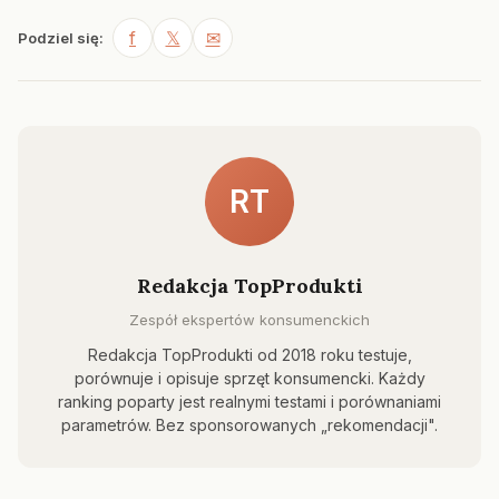
f
𝕏
✉
Podziel się:
RT
Redakcja TopProdukti
Zespół ekspertów konsumenckich
Redakcja TopProdukti od 2018 roku testuje,
porównuje i opisuje sprzęt konsumencki. Każdy
ranking poparty jest realnymi testami i porównaniami
parametrów. Bez sponsorowanych „rekomendacji".