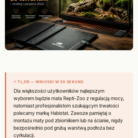
⚡ TL;DR — WNIOSKI W 30 SEKUND
Dla większości użytkowników najlepszym
wyborem będzie mata Repti-Zoo z regulacją mocy,
natomiast profesjonalistom szukającym trwałości
polecamy markę Habistat. Zawsze pamiętaj o
montażu maty pod zbiornikiem lub na ścianie, nigdy
bezpośrednio pod grubą warstwą podłoża bez
cyrkulacji.