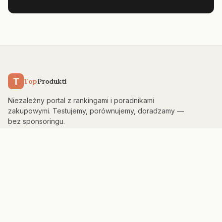
T
Top
Produkti
Niezależny portal z rankingami i poradnikami
zakupowymi. Testujemy, porównujemy, doradzamy —
bez sponsoringu.
KATEGORIE
Kuchnia & AGD
Elektronika
Sport & Fitness
Dom & Bezpieczeństwo