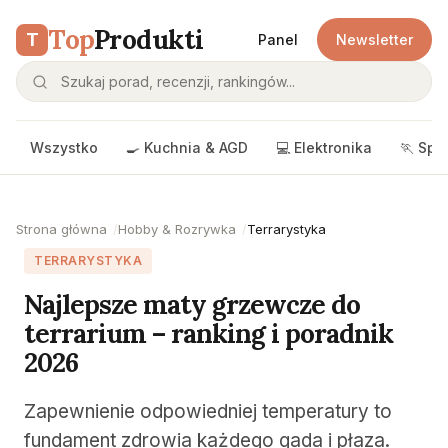
Top
Produkti
T
Panel
Newsletter
Wszystko
🍳 Kuchnia & AGD
💻 Elektronika
🏃 Spo
Strona główna
Hobby & Rozrywka
Terrarystyka
TERRARYSTYKA
Najlepsze maty grzewcze do
terrarium – ranking i poradnik
2026
Zapewnienie odpowiedniej temperatury to
fundament zdrowia każdego gada i płaza.