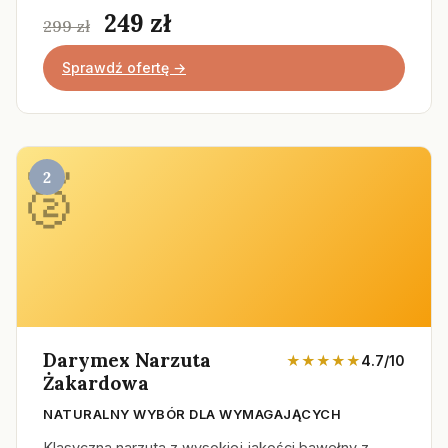
249 zł
299 zł
Sprawdź ofertę →
2
Darymex Narzuta
★★★★★
4.7/10
Żakardowa
NATURALNY WYBÓR DLA WYMAGAJĄCYCH
Klasyczna narzuta z wysokiej jakości bawełny z