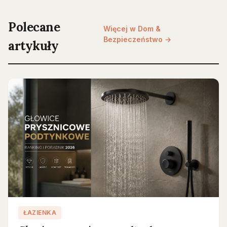
Polecane
Więcej w Dom &
Bezpieczeństwo →
artykuły
ŁAZIENKA