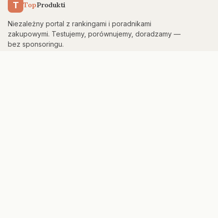
T
Top
Produkti
Niezależny portal z rankingami i poradnikami
zakupowymi. Testujemy, porównujemy, doradzamy —
bez sponsoringu.
KATEGORIE
Kuchnia & AGD
Elektronika
Sport & Fitness
Dom & Bezpieczeństwo
Uroda
PORTAL
Strona główna