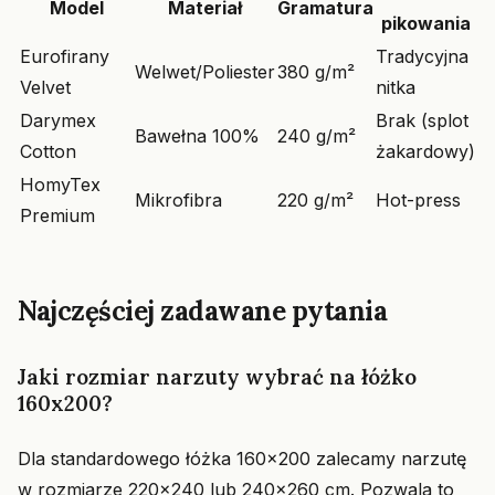
Model
Materiał
Gramatura
pikowania
Eurofirany
Tradycyjna
Welwet/Poliester
380 g/m²
Velvet
nitka
Darymex
Brak (splot
Bawełna 100%
240 g/m²
Cotton
żakardowy)
HomyTex
Mikrofibra
220 g/m²
Hot-press
Premium
Najczęściej zadawane pytania
Jaki rozmiar narzuty wybrać na łóżko
160x200?
Dla standardowego łóżka 160x200 zalecamy narzutę
w rozmiarze 220x240 lub 240x260 cm. Pozwala to