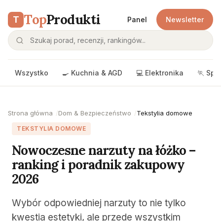
Top
Produkti
T
Panel
Newsletter
Wszystko
🍳 Kuchnia & AGD
💻 Elektronika
🏃 Spo
Strona główna
Dom & Bezpieczeństwo
Tekstylia domowe
TEKSTYLIA DOMOWE
Nowoczesne narzuty na łóżko –
ranking i poradnik zakupowy
2026
Wybór odpowiedniej narzuty to nie tylko
kwestia estetyki, ale przede wszystkim