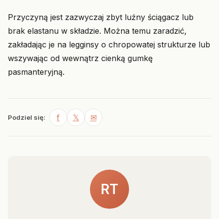
Przyczyną jest zazwyczaj zbyt luźny ściągacz lub
brak elastanu w składzie. Można temu zaradzić,
zakładając je na legginsy o chropowatej strukturze lub
wszywając od wewnątrz cienką gumkę
pasmanteryjną.
f
𝕏
✉
Podziel się:
RT