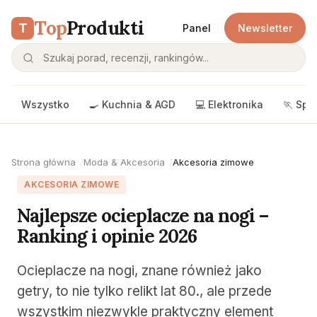
Top
Produkti
T
Panel
Newsletter
Wszystko
🍳 Kuchnia & AGD
💻 Elektronika
🏃 Spo
Strona główna
Moda & Akcesoria
Akcesoria zimowe
AKCESORIA ZIMOWE
Najlepsze ocieplacze na nogi –
Ranking i opinie 2026
Ocieplacze na nogi, znane również jako
getry, to nie tylko relikt lat 80., ale przede
wszystkim niezwykle praktyczny element