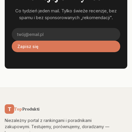
Co tydzień jeden mail. Tylko świeże recenzje, bez
spamu i bez sponsorowanych „rekomendacji".
Zapisz się
T
Top
Produkti
Niezależny portal z rankingami i poradnikami
zakupowymi. Testujemy, porównujemy, doradzamy —