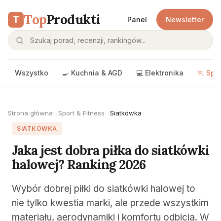
Top
Produkti
T
Panel
Newsletter
Wszystko
🍳 Kuchnia & AGD
💻 Elektronika
🏃 Spo
Strona główna
Sport & Fitness
Siatkówka
SIATKÓWKA
Jaka jest dobra piłka do siatkówki
halowej? Ranking 2026
Wybór dobrej piłki do siatkówki halowej to
nie tylko kwestia marki, ale przede wszystkim
materiału, aerodynamiki i komfortu odbicia. W