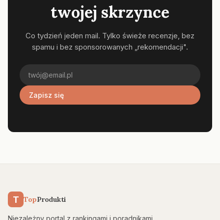
twojej skrzynce
Co tydzień jeden mail. Tylko świeże recenzje, bez
spamu i bez sponsorowanych „rekomendacji".
Zapisz się
T
Top
Produkti
Niezależny portal z rankingami i poradnikami