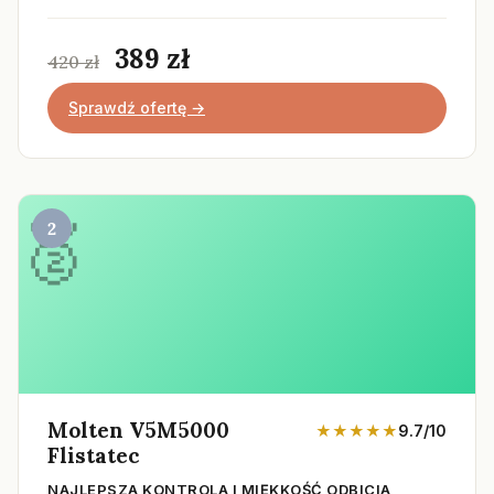
389 zł
420 zł
Sprawdź ofertę →
2
Molten V5M5000
★★★★★
9.7/10
Flistatec
NAJLEPSZA KONTROLA I MIĘKKOŚĆ ODBICIA