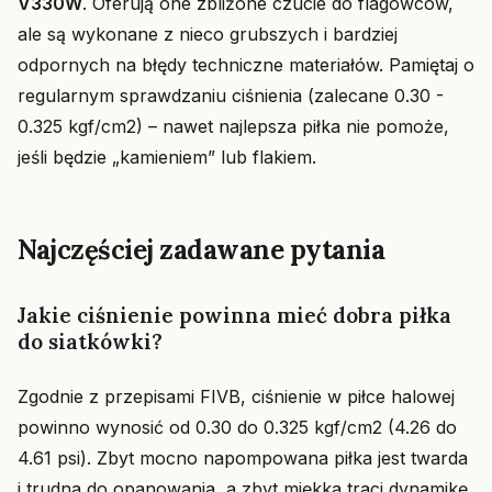
V330W
. Oferują one zbliżone czucie do flagowców,
ale są wykonane z nieco grubszych i bardziej
odpornych na błędy techniczne materiałów. Pamiętaj o
regularnym sprawdzaniu ciśnienia (zalecane 0.30 -
0.325 kgf/cm2) – nawet najlepsza piłka nie pomoże,
jeśli będzie „kamieniem” lub flakiem.
Najczęściej zadawane pytania
Jakie ciśnienie powinna mieć dobra piłka
do siatkówki?
Zgodnie z przepisami FIVB, ciśnienie w piłce halowej
powinno wynosić od 0.30 do 0.325 kgf/cm2 (4.26 do
4.61 psi). Zbyt mocno napompowana piłka jest twarda
i trudna do opanowania, a zbyt miękka traci dynamikę.