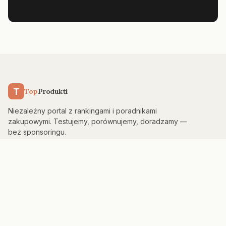
T
Top
Produkti
Niezależny portal z rankingami i poradnikami
zakupowymi. Testujemy, porównujemy, doradzamy —
bez sponsoringu.
KATEGORIE
Kuchnia & AGD
Elektronika
Sport & Fitness