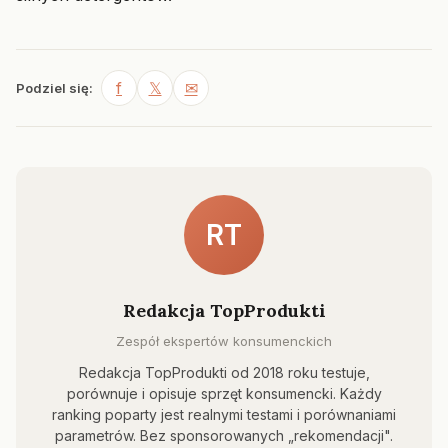
f
𝕏
✉
Podziel się:
RT
Redakcja TopProdukti
Zespół ekspertów konsumenckich
Redakcja TopProdukti od 2018 roku testuje,
porównuje i opisuje sprzęt konsumencki. Każdy
ranking poparty jest realnymi testami i porównaniami
parametrów. Bez sponsorowanych „rekomendacji".