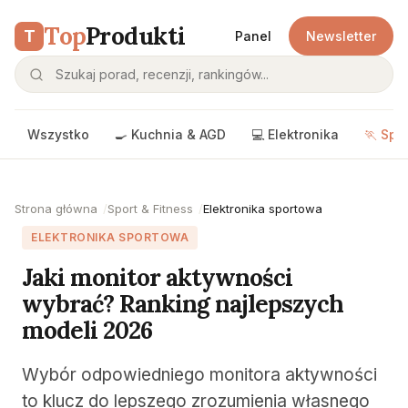
Top
Produkti
T
Panel
Newsletter
Wszystko
🍳 Kuchnia & AGD
💻 Elektronika
🏃 Spo
Strona główna
Sport & Fitness
Elektronika sportowa
ELEKTRONIKA SPORTOWA
Jaki monitor aktywności
wybrać? Ranking najlepszych
modeli 2026
Wybór odpowiedniego monitora aktywności
to klucz do lepszego zrozumienia własnego